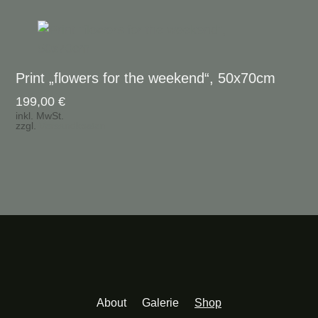
Print „flowers for the weekend“, 50x70cm
199,00
€
inkl. MwSt.
zzgl.
Versandkosten
About
Galerie
Shop