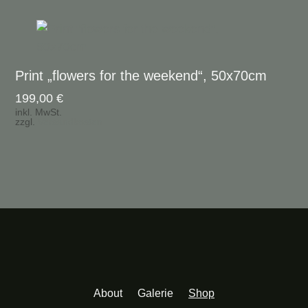
Print „flowers for the weekend“, 50x70cm
199,00
€
inkl. MwSt.
zzgl.
Versandkosten
About
Galerie
Shop