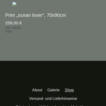
Print „ocean lover“, 70x90cm
259,00
€
inkl. MwSt.
zzgl.
Versandkosten
About
Galerie
Shop
Versand- und Lieferhinweise