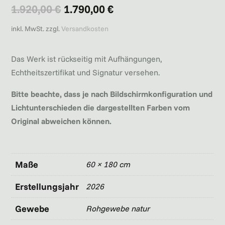
Ursprünglicher
Aktueller
1.920,00
€
1.790,00
€
Preis
Preis
inkl. MwSt.
zzgl.
Versandkosten
war:
ist:
Das Werk ist rückseitig mit Aufhängungen,
1.920,00 €
1.790,00 €.
Echtheitszertifikat und Signatur versehen.
Bitte beachte, dass je nach Bildschirmkonfiguration und
Lichtunterschieden die dargestellten Farben vom
Original abweichen können.
Maße
60 × 180 cm
Erstellungsjahr
2026
Gewebe
Rohgewebe natur