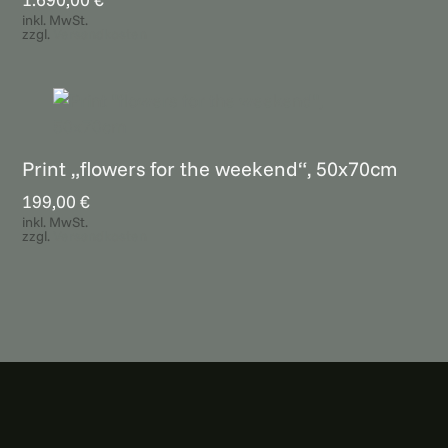
inkl. MwSt.
zzgl.
Versandkosten
Print „flowers for the weekend“, 50x70cm
199,00
€
inkl. MwSt.
zzgl.
Versandkosten