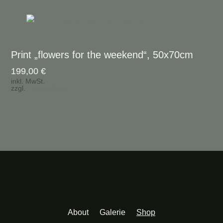
Print „flowers for the weekend“, 50x70cm
199,00
€
inkl. MwSt.
zzgl.
Versandkosten
About
Galerie
Shop