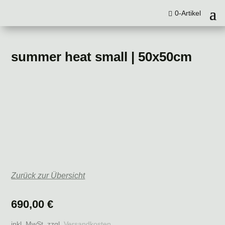
0-Artikel
summer heat small | 50x50cm
Zurück zur Übersicht
690,00
€
inkl. MwSt.
zzgl.
Versandkosten