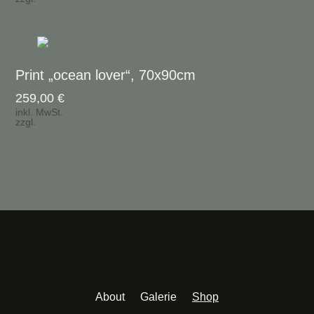
Print „ocean lover“, 70x90cm
259,00
€
inkl. MwSt.
zzgl.
Versandkosten
About
Galerie
Shop